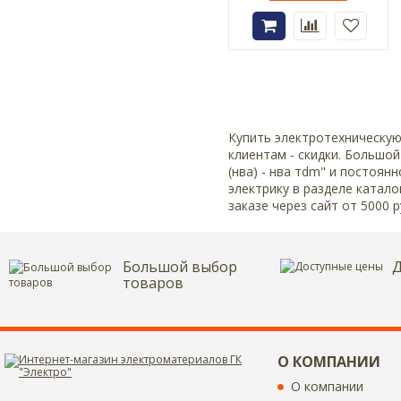
Купить электротехническую
клиентам - скидки. Большо
(нва) - нва тdm" и постоя
электрику в разделе катало
заказе через сайт от 5000 
Большой выбор
Д
товаров
О КОМПАНИИ
О компании