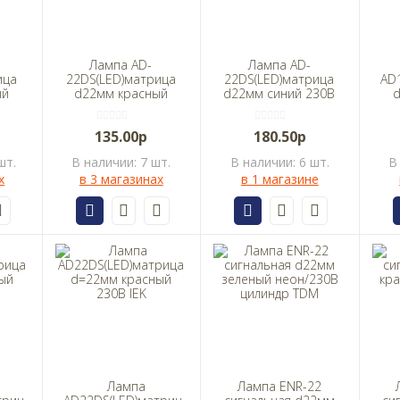
Лампа AD-
Лампа AD-
ица
22DS(LED)матрица
22DS(LED)матрица
AD
ый
d22мм красный
d22мм синий 230В
230В TDM
TDM
135.00р
180.50р
шт.
В наличии: 7 шт.
В наличии: 6 шт.
В
х
в 3 магазинах
в 1 магазине
Лампа
Лампа ENR-22