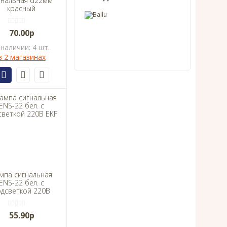
гнальная d22мм
красный
неон/230В
цилиндр TDM
70.00р
 наличии: 4 шт.
в 2 магазинах
мпа сигнальная
ENS-22 бел. с
одсветкой 220В
EKF
55.90р