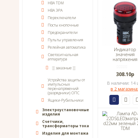
НВА ТDM
НВА ЭРА
Переключатели
Посты кнопочные
Предохранители
Пульты управления
Релейная автоматика
Индикатор
значения
Светосигнальная
аппаратура
напряжения
AD127-VM IE
░ заказные ░
308.10р
Устройства защиты от
В наличии: 14 
импульсных
перенапряжений
в 2 магазина
(разрядники) ОПС
Ящики-Рубильники
Электроустановочные
изделия
Счетчики,
трансформаторы тока
Изделия для монтажа