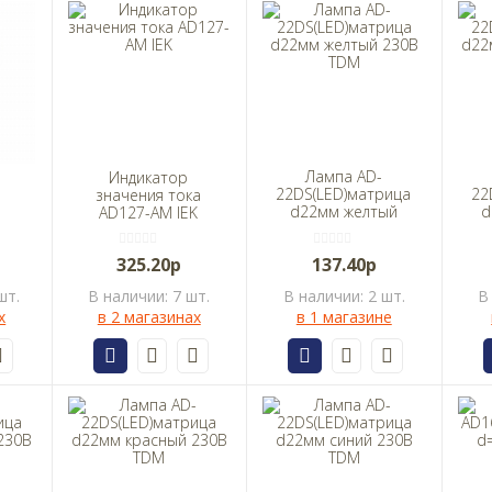
Лампа AD-
Индикатор
22DS(LED)матрица
22
значения тока
d22мм желтый
d
AD127-AM IEK
K
230В TDM
1
325.20р
137.40р
шт.
В наличии: 7 шт.
В наличии: 2 шт.
В
х
в 2 магазинах
в 1 магазине