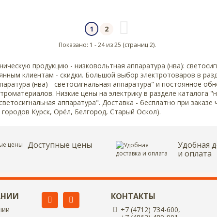
2
1
Показано: 1 - 24 из 25 (страниц 2).
ническую продукцию - низковольтная аппаратура (нва): светоси
янным клиентам - скидки. Большой выбор электротоваров в раз
паратура (нва) - светосигнальная аппаратура" и постоянное об
троматериалов. Низкие цены на электрику в разделе каталога "
 светосигнальная аппаратура". Доставка - бесплатно при заказе 
 городов Курск, Орёл, Белгород, Старый Оскол).
Доступные цены
Удобная д
и оплата
АНИИ
КОНТАКТЫ
нии
+7 (4712) 734-600,