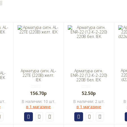
░
Арм
Арматура сигн. AL-
Арматура сигн.
AL-
22
22TE (220В) желт.
ENR-22 (12-К-2-220)
IEK
d2
IEK
220В бел. IEK
156.70р
52.50р
шт.
В наличии: 10 шт.
В наличии: 2 шт.
В
е
в 1 магазине
в 1 магазине