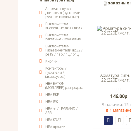
аппаратура (НВА)
░ заказные 
Автоматы пуска
двигателя (пускатели
ручные кнопочные)
Выключатели
кнопочные вкн / вки /
Выключатели
пакетные / концевые
Выключатели-
Разъединители вр32 /
ре19 / пвр / пц / рпц
Кнопки
Контакторы /
пускатели /
Арматура сигн. 
(аксессуары)
22 (220В) желт. 
НВА EATON
(МОЭЛЛЕР) распродажа
НВА EKF
146.00р
НВА IEK
В наличии: 15 
НВА se / LEGRAND /
в 1 магазин
ABB
НВА КЭАЗ
НВА прочее