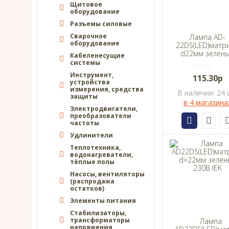
Щитовое
оборудование
Разъемы силовые
Сварочное
Лампа AD-
оборудование
22DS(LED)матр
d22мм зелен
Кабеленесущие
230В TDM
системы
Инструмент,
115.30р
устройства
измерения, средства
В наличии: 24 
защиты
в 4 магазина
Электродвигатели,
преобразователи
частоты
Удлинители
Теплотехника,
водонагреватели,
тёплые полы
Насосы, вентиляторы
(распродажа
остатков)
Элементы питания
Стабилизаторы,
трансформаторы
Лампа
напряжения