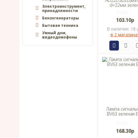
AD22DS(LED)ма
d=22мм зеле
Электроинструмент,
230В IEK
принадлежности
Бензогенераторы
103.10р
Бытовая техника
В наличии: 18 
Умный дом,
в 2 магазина
видеодомофоны
Лампа сигналь
BV63 зеленая 
168.30р