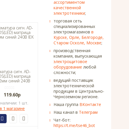
ассортиментом
качественной
электротехники
;
торговая сеть
специализированных
электромагазинов
в
Курске, Орле, Белгороде,
Старом Осколе, Москве
;
производственная
компания, выпускающая
электрощитовое
оборудование
любой
атура сигн. АD-
сложности;
DS(LED) матрица
ведущий поставщик
2мм синий 240В
IEK
электротехнической
продукции в Центрально-
119.60р
Черноземном регионе.
 наличии: 1 шт.
Наша группа
ВКонтакте
в 1 магазине
Наш канал в
Телеграм
Чат-бот:
https://t.me/tse46_bot