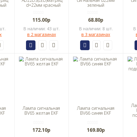
трица
AD22DS(LED)матрица
сигнальная d22мм
си
ный
d=22мм красный
зеленый
230В IEK
неон/230В
цилиндр TDM
115.00р
68.80р
шт.
В наличии: 43 шт.
В наличии: 8 шт.
В
х
в 2 магазинах
в 3 магазинах
Ла
ная
Лампа сигнальная
Лампа сигнальная
EKF
BV65 желтая EKF
BV66 синяя EKF
п
172.10р
169.80р