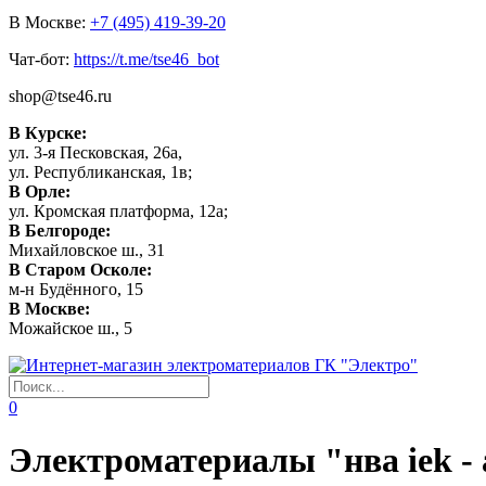
В Москве:
+7 (495) 419-39-20
Чат-бот:
https://t.me/tse46_bot
shop@tse46.ru
В Курске:
ул. 3-я Песковская, 26а,
ул. Республиканская, 1в;
В Орле:
ул. Кромская платформа, 12а;
В Белгороде:
Михайловское ш., 31
В Старом Осколе:
м-н Будённого, 15
В Москве:
Можайское ш., 5
0
Электроматериалы "нва iek - 