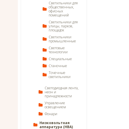
Светильники для
общественных,
офисных
помещений
Светильники для
улицы, парков,
площадок
Светильники
промышленные
Световые
технологии
Специальные
Станочные
Точечные
светильники
Светодиодная лента,
неон и
принадлежности
Управление
освещением
Фонари
Низковольтная
аппаратура (НВА)