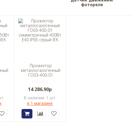
фотореле
Прожектор
нный
металлогалогенный
1
ГО03-400-01
ый
симметричный
65
400Вт E40 IP65
14 286.90р
серый IEK
т.
В наличии: 1 шт.
х
в 1 магазине