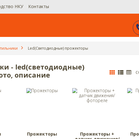
одство НКУ
Контакты
етильники
Led(Светодиодные) прожекторы
и - led(светодиодные)
С
ото, описание
ы
Прожекторы
Прожекторы +
Про
датчик движения/