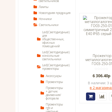
светильников
Лампы
Новогодняя продукция
Ночники
Светильники
Led(Светодиодные)
для
общественных,
офисных
помещений
Led(Светодиодные)
Прожектор
консольные
светильники
металлогалоге
ГО03-250-0
Led(Светодиодные)
симметричн
прожекторы
250Вт E40 IP
6 306.40р
серый IEK
Аксессуары
Прожекторы
В наличии: 3 ш
в 2 магазина
Прожекторы
+ датчик
движения/
фотореле
Прожекторы
rgb и
цветные