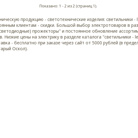
Показано: 1 - 2 из 2 (страниц 1).
ническую продукцию - светотехнические изделия: светильники - 
янным клиентам - скидки. Большой выбор электротоваров в ра
d(светодиодные) прожекторы" и постоянное обновление ассорти
. Низкие цены на электрику в разделе каталога "светильники - l
вка - бесплатно при заказе через сайт от 5000 рублей (в преде
тарый Оскол).