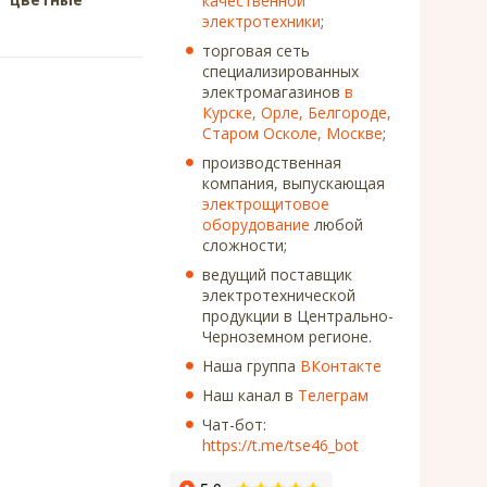
качественной
электротехники
;
торговая сеть
специализированных
электромагазинов
в
Курске, Орле, Белгороде,
Старом Осколе, Москве
;
производственная
компания, выпускающая
электрощитовое
оборудование
любой
сложности;
ведущий поставщик
электротехнической
продукции в Центрально-
Черноземном регионе.
Наша группа
ВКонтакте
Наш канал в
Телеграм
Чат-бот:
https://t.me/tse46_bot