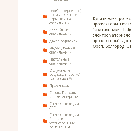
Led(Светодиодные)
промышленные
Купить электротех
герметичные
светильники
прожекторы. Посто
"светильники - le
Аварийные
светильники
электроматериалов
прожекторы". Доста
Декор подвесной
Орёл, Белгород, С
Индукционные
светильники
Настольные
светильники
Облучатели,
рециркуляторы ///
распродажа ///
Прожекторы
Садово-Парковые
и архитектурные
Светильники для
АЗС
Светильники для
бытовых,
хозяйственных
помещений