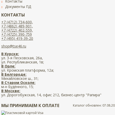
Контакты
Документы ПД
КОНТАКТЫ
+7 (4712) 734-600,
+7 (4862) 489-901,
+7 (4722) 402-559,
+7 (4725) 390-759
+7 (495) 419-39-20
shop@tse46.ru
В Курске:
ул. 3-я Песковская, 26а,
ул. Республиканская, 1в;
В Орле:
ул. Кромская платформа, 12а;
В Белгороде:
Михайловское ш., 31;
В Старом Осколе:
м-н Будённого, 15;
В Москве:
ул. Дорогобужская, 14, офис 212, бизнес-центр "Рапира"
МЫ ПРИНИМАЕМ К ОПЛАТЕ
Каталог обновлен: 07.08.20