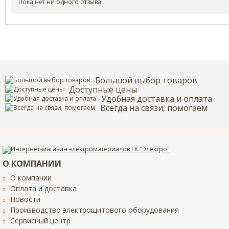
Пока нет ни одного отзыва.
Большой выбор товаров
Доступные цены
Удобная доставка и оплата
Всегда на связи, помогаем
Введите код с картинки:
*
О КОМПАНИИ
Я даю согласие на обработку моих персональных данных
О компании
Оплата и доставка
Новости
ОПУБЛИКОВАТЬ
Производство электрощитового оборудования
Сервисный центр
Нажатием на кнопку «Опубликовать» я даю свое согласие на обработку
персональных данных в соответствии с
указанными условиями
.