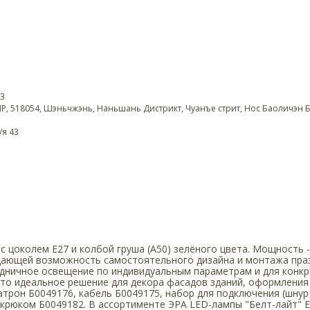
03
НР, 518054, Шэньчжэнь, Наньшань Дистрикт, Чуанъе стрит, Нос Баоличэн Б
/я 43
с цоколем Е27 и колбой груша (А50) зелёного цвета. Мощность 
, дающей возможность самостоятельного дизайна и монтажа пра
дничное освещение по индивидуальным параметрам и для конкре
Это идеальное решение для декора фасадов зданий, оформлени
атрон Б0049176, кабель Б0049175, набор для подключения (шнур 
 крюком Б0049182. В ассортименте ЭРА LED-лампы "Белт-лайт" E