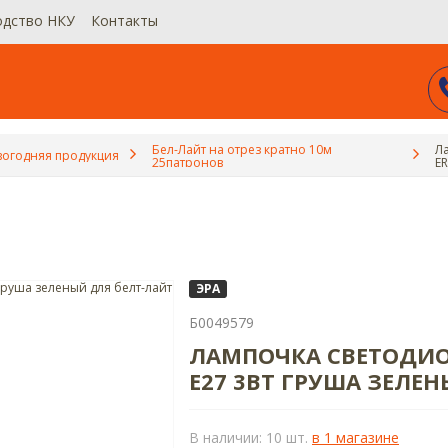
одство НКУ
Контакты
Бел-Лайт на отрез кратно 10м
Л
огодняя продукция
25патронов
ER
дл
ЭРА
Б0049579
ЛАМПОЧКА СВЕТОДИОДН
Е27 3ВТ ГРУША ЗЕЛЕ
В наличии: 10 шт.
в 1 магазине