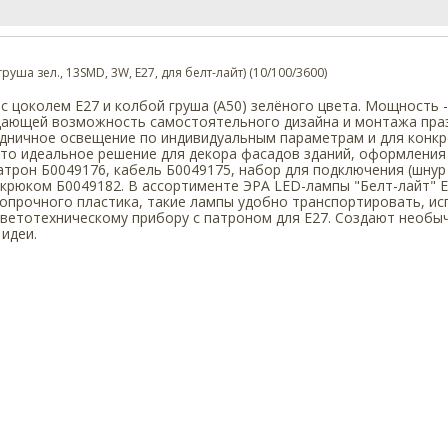
ша зел., 13SMD, 3W, E27, для белт-лайт) (10/100/3600)
с цоколем Е27 и колбой груша (А50) зелёного цвета. Мощность 
, дающей возможность самостоятельного дизайна и монтажа пра
дничное освещение по индивидуальным параметрам и для конкре
Это идеальное решение для декора фасадов зданий, оформлени
атрон Б0049176, кабель Б0049175, набор для подключения (шнур 
 крюком Б0049182. В ассортименте ЭРА LED-лампы "Белт-лайт" E
опрочного пластика, такие лампы удобно транспортировать, исп
светотехническому прибору с патроном для Е27. Создают необы
 идеи.