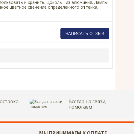
ользовать и хранить. Цоколь - из алюминия. Лампы
чное цветное свечение определённого оттенка.
НАПИСАТЬ ОТЗЫВ
Напишите отзыв о товаре или
магазине
, чтобы будущие покупатели не
ошиблись в своем выборе.
Сервис
. Как с вами общались менеджеры?
Ответили на все вопросы и помогли выбрать
товар?
Доставка
. Как был упакован товар?
Доставили ли его вам в оговоренный срок?
оставка
Всегда на связи,
помогаем
Товар
. Качественный? Какие его плюсы и
минусы?
Правила оформления отзывов
МЫ ПРИНИМАЕМ К ОПЛАТЕ