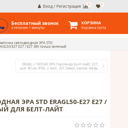
0
0
Вход
/
Регистрация
Бесплатный звонок
КОРЗИНА
в течение 1 минуты
Корзина пуста
ампочка светодиодная ЭРА STD
AGL50-E27 E27 / Е27 3Вт груша зеленый
я белт-лайт
ERABL-L100/S40 ЭРА Гирлянда Белт-лайт, Е27,
шаг 40 см, IP65, 2 жил., 2х1,5мм2, каучук, медь,
бухта 1
АЯ ЭРА STD ERAGL50-E27 E27 /
НЫЙ ДЛЯ БЕЛТ-ЛАЙТ