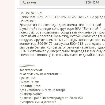
Артикул
Б0049579
Общие данные:
Наименование: ERAGL50-E27 ЭРА LED A50-3W-E27 ЭРА (диод. гру
Описание:
Декоративная светодиодная лампа ЭРА "Белт-лайт" 
в уличной гирлянде-конструкторе ЭРА "Белт-лайт"
конструктора позволяет создавать уникальное праз
цвет ламп и расстояние между источниками света! 
воздухе. Другие элементы гирлянды-конструктора: п
коннектор Б0049179, заглушка Б0049181, заглушка с
матовые белые. Колбы изготовлены из лёгкого удар
ЭРА "Белт-лайт" универсальны: подходят к любому 
Помогают воплощать в жизнь смелые дизайнерские
////////////////
Характеристики:
Аналог лампы накаливания: -
Бренд: ЭРА
Высота: 90 мм
Гарантия: 1год
Дата изготовления: см на товаре
Диаметр: 50 mm
Диапазон рабочих температур: от -20 до +50
Импортер: см на упаковке