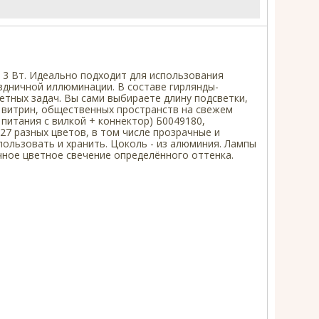
- 3 Вт. Идеально подходит для использования
здничной иллюминации. В составе гирлянды-
тных задач. Вы сами выбираете длину подсветки,
я витрин, общественных пространств на свежем
питания с вилкой + коннектор) Б0049180,
27 разных цветов, в том числе прозрачные и
ользовать и хранить. Цоколь - из алюминия. Лампы
чное цветное свечение определённого оттенка.