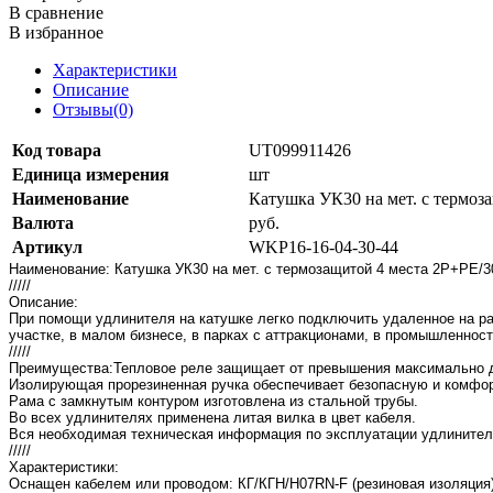
В сравнение
В избранное
Характеристики
Описание
Отзывы(0)
Код товара
UT099911426
Единица измерения
шт
Наименование
Катушка УК30 на мет. с термо
Валюта
руб.
Артикул
WKP16-16-04-30-44
Наименование: Катушка УК30 на мет. с термозащитой 4 места 2P+PE
/////
Описание:
При помощи удлинителя на катушке легко подключить удаленное на ра
участке, в малом бизнесе, в парках с аттракционами, в промышленност
/////
Преимущества:Тепловое реле защищает от превышения максимально д
Изолирующая прорезиненная ручка обеспечивает безопасную и комфо
Рама с замкнутым контуром изготовлена из стальной трубы.
Во всех удлинителях применена литая вилка в цвет кабеля.
Вся необходимая техническая информация по эксплуатации удлинителе
/////
Характеристики:
Оснащен кабелем или проводом: КГ/КГН/H07RN-F (резиновая изоляция