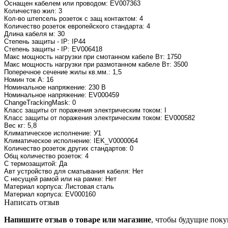
Оснащен кабелем или проводом: EV007363
Количество жил: 3
Кол-во штепсель розеток с защ контактом: 4
Количество розеток европейского стандарта: 4
Длина кабеля м: 30
Степень защиты - IP: IP44
Степень защиты - IP: EV006418
Макс мощность нагрузки при смотанном кабеле Вт: 1750
Макс мощность нагрузки при размотанном кабеле Вт: 3500
Поперечное сечение жилы кв.мм.: 1,5
Номин ток А: 16
Номинальное напряжение: 230 В
Номинальное напряжение: EV000459
ChangeTrackingMask: 0
Класс защиты от поражения электрическим током: I
Класс защиты от поражения электрическим током: EV000582
Вес кг: 5,8
Климатическое исполнение: У1
Климатическое исполнение: IEK_V0000064
Количество розеток других стандартов: 0
Общ количество розеток: 4
С термозащитой: Да
Авт устройство для сматывания кабеля: Нет
С несущей рамой или на рамке: Нет
Материал корпуса: Листовая сталь
Материал корпуса: EV000160
Написать отзыв
Напишите отзыв о товаре или магазине
, чтобы будущие поку