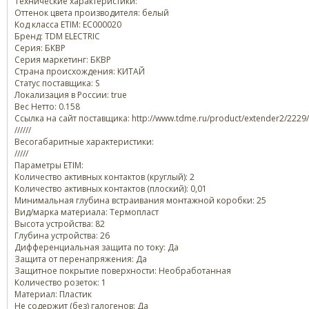
Технические характеристики:
Оттенок цвета производителя: белый
Код класса ETIM: EC000020
Бренд: TDM ELECTRIC
Серия: БКВР
Серия маркетинг: БКВР
Страна происхождения: КИТАЙ
Статус поставщика: S
Локализация в России: true
Вес Нетто: 0.158
Ссылка на сайт поставщика: http://www.tdme.ru/product/extender2/2229
//////
Весогабаритные характеристики:
/////
Параметры ETIM:
Количество активных контактов (круглый): 2
Количество активных контактов (плоский): 0,01
Минимальная глубина встраивания монтажной коробки: 25
Вид/марка материала: Термопласт
Высота устройства: 82
Глубина устройства: 26
Дифференциальная защита по току: Да
Защита от перенапряжения: Да
Защитное покрытие поверхности: Необработанная
Количество розеток: 1
Материал: Пластик
Не содержит (без) галогенов: Да