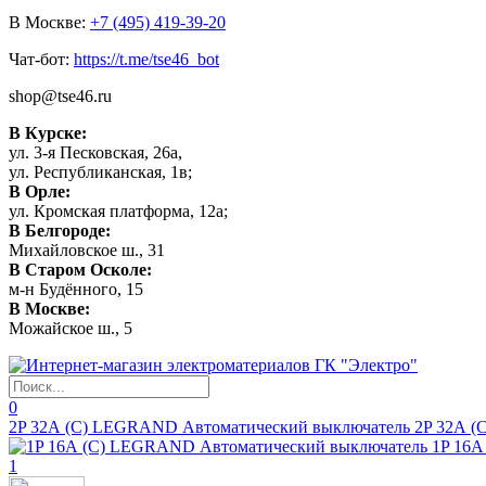
В Москве:
+7 (495) 419-39-20
Чат-бот:
https://t.me/tse46_bot
shop@tse46.ru
В Курске:
ул. 3-я Песковская, 26а,
ул. Республиканская, 1в;
В Орле:
ул. Кромская платформа, 12а;
В Белгороде:
Михайловское ш., 31
В Старом Осколе:
м-н Будённого, 15
В Москве:
Можайское ш., 5
0
2P 32А (C) LEGRAND Автоматический выключатель 2P 32А (C