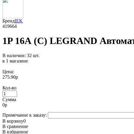
Бренд
IEK
419664
1P 16А (C) LEGRAND Автомат
В наличии: 32 шт.
в 1 магазине
Цена:
275.90р
Кол-во
Сумма
0
р
Примечание к заказу:
В корзину
0
В сравнение
В избранное